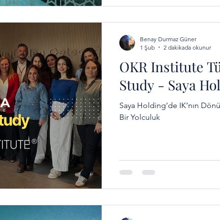
pazarlardaki genişleme strateji
sektörünün önemli üretim güç
Benay Durmaz Güner
1 Şub
2 dakikada okunur
OKR Institute T
Study - Saya Ho
Saya Holding’de IK’nın Dö
Bir Yolculuk