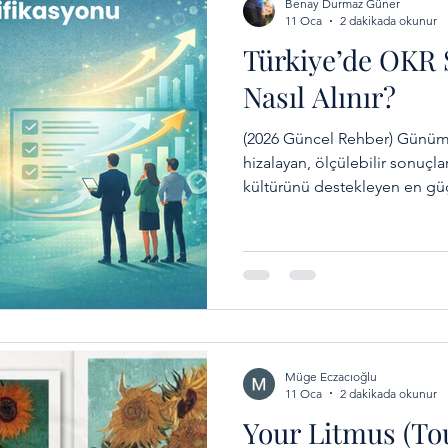
Benay Durmaz Güner
11 Oca
2 dakikada okunur
Türkiye’de OKR 
Nasıl Alınır?
(2026 Güncel Rehber) Günümüz
hizalayan, ölçülebilir sonuçl
kültürünü destekleyen en gü
biri OKR (Objectives and Key Results) metodolojisidir.
Türkiye’de OKR sertifikasyonu
alanda doğru, global standart
geçerliliği olan bir OKR sertifikası almak kritik bi
haline gelmiştir. Bu yazıda, 
nasıl alınır, ha
Müge Eczacıoğlu
11 Oca
2 dakikada okunur
Your Litmus (Tou