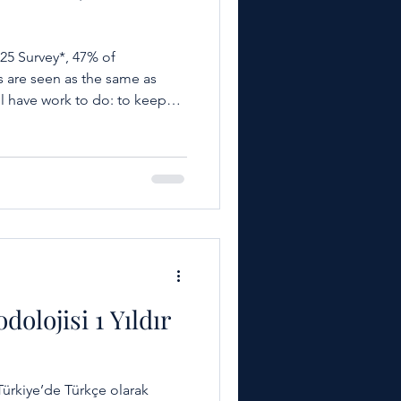
025 Survey*, 47% of
s are seen as the same as
ill have work to do: to keep
tween the two, but to
 is designed to achieve.
olojisi 1 Yıldır
ürkiye’de Türkçe olarak