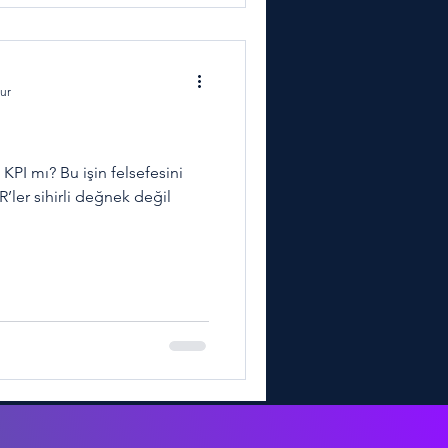
ur
mı, KPI mı? Bu işin felsefesini