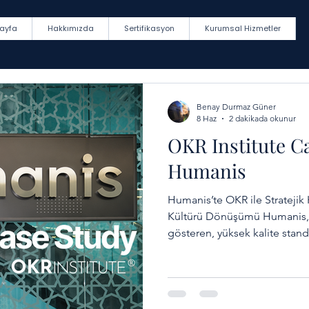
ayfa
Hakkımızda
Sertifikasyon
Kurumsal Hizmetler
Benay Durmaz Güner
8 Haz
2 dakikada okunur
OKR Institute C
Humanis
Humanis’te OKR ile Strateji
Kültürü Dönüşümü Humanis, i
gösteren, yüksek kalite stand
küresel büyüme hedefleri doğ
sürdüren öncü bir organizasy
Case Study Humanis 2026 Sa
faaliyet gösteren Humanis; Ar