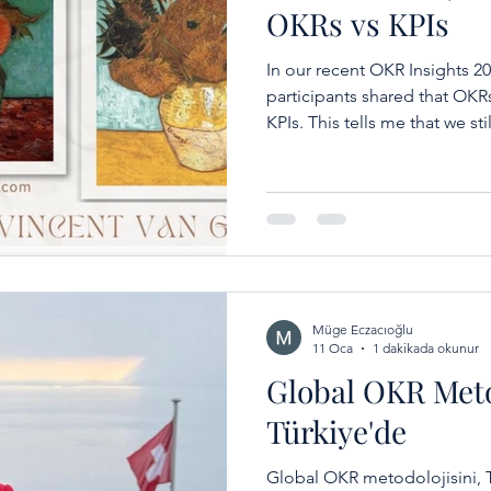
OKRs vs KPIs
In our recent OKR Insights 2
participants shared that OKR
KPIs. This tells me that we st
clarifying the differences be
articulate what each of them
Müge Eczacıoğlu
11 Oca
1 dakikada okunur
Global OKR Metod
Türkiye'de
Global OKR metodolojisini, T