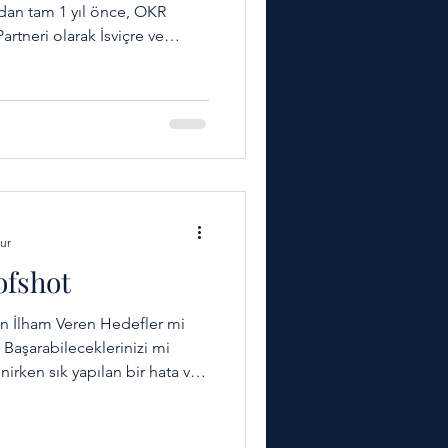
ndan tam 1 yıl önce, OKR
artneri olarak İsviçre ve
ile yola çıktım. OKR Institute I
ur
ofshot
ekten İlham Veren Hedefler mi
Başarabileceklerinizi mi
irken sık yapılan bir hata var:
 bir tık üstüne koymak. Adına
𝘁)” diyoruz. Peki ya ilham? Peki
zım kendimize: 👉