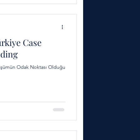
leri ile Türkiye ilaç
lerinden biri haline g
ürkiye Case
lding
nüşümün Odak Noktası Olduğu