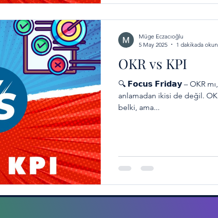
Müge Eczacıoğlu
5 May 2025
1 dakikada okun
OKR vs KPI
🔍 𝗙𝗼𝗰𝘂𝘀 𝗙𝗿𝗶𝗱𝗮𝘆 – OKR 
anlamadan ikisi de değil. OKR’ler sihirli değnek değil
belki, ama...