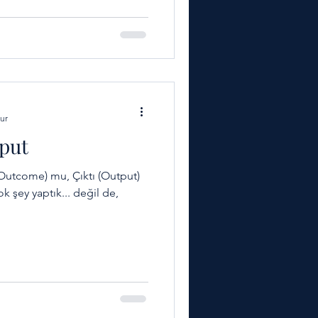
çekten ilham mı alıyorsunuz,
temel olanları mı
ya ba
ur
put
uç (Outcome) mu, Çıktı (Output)
k şey yaptık... değil de,