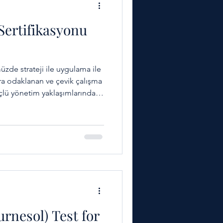
Sertifikasyonu
de strateji ile uygulama ile
ara odaklanan ve çevik çalışma
çlü yönetim yaklaşımlarından
na olan ilgi hızla artarken, bu
larda ve uluslararası
r ihtiyaç
Türkiye’de OKR sertifikasyonu
rnesol) Test for