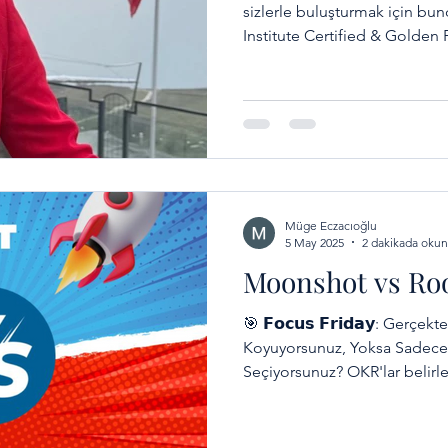
sizlerle buluşturmak için bu
Institute Certified & Golden P
Türkiye exclusive temsilciliği 
Türkiye Temsilciliği
Müge Eczacıoğlu
5 May 2025
2 dakikada okun
Moonshot vs Ro
🎯 𝗙𝗼𝗰𝘂𝘀 𝗙𝗿𝗶𝗱𝗮𝘆: Gerç
Koyuyorsunuz, Yoksa Sadece 
Seçiyorsunuz? OKR'lar belirlen
Hedefleri geçmiş başarıların
da “realist hedef (𝗿𝗼𝗼𝗳𝘀𝗵
ya dönüşüm? Şunu sormak la