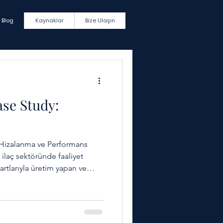
Blog
Kaynaklar
Bize Ulaşın
ase Study:
k Hizalanma ve Performans
laç sektöründe faaliyet
artlarıyla üretim yapan ve
rultusunda yatırımlarını
ondur. OKR Institute Türkiye -
ya Holding bünyesinde
-Ge, üretim ve uluslararası