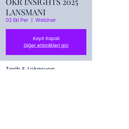
OKR INSIGHTS 2025
LANSMANI
02 Eki Per
  |  
Webiner
Kayıt Kapalı
Diğer etkinlikleri gör
Tarih & Lokasyon
02 Eki 2025 14:00 – 15:00
Webiner
Paylaş